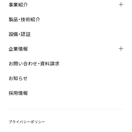
事業紹介
事業紹介トップ
製品・技術紹介
設計・開発
設備・認証
資材調達
製造
（基板実装・完成組立）
企業情報
品質管理
企業情報トップ
お問い合わせ・資料請求
代表メッセージ
お知らせ
経営理念
会社概要
採用情報
沿革
プライバシーポリシー