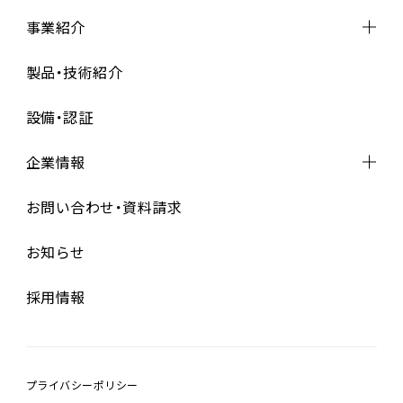
事業紹介
事業紹介トップ
製品・技術紹介
設計・開発
設備・認証
資材調達
製造
（基板実装・完成組立）
企業情報
品質管理
企業情報トップ
お問い合わせ・資料請求
代表メッセージ
お知らせ
経営理念
会社概要
採用情報
沿革
プライバシーポリシー