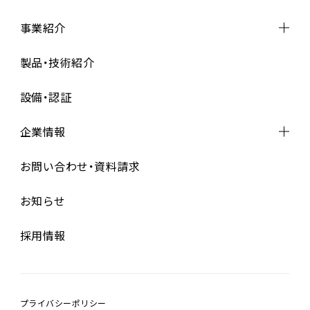
事業紹介
事業紹介トップ
製品・技術紹介
設計・開発
設備・認証
資材調達
製造
（基板実装・完成組立）
企業情報
品質管理
企業情報トップ
お問い合わせ・資料請求
代表メッセージ
お知らせ
経営理念
会社概要
採用情報
沿革
プライバシーポリシー