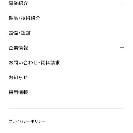
事業紹介
事業紹介トップ
製品・技術紹介
設計・開発
設備・認証
資材調達
製造
（基板実装・完成組立）
企業情報
品質管理
企業情報トップ
お問い合わせ・資料請求
代表メッセージ
お知らせ
経営理念
会社概要
採用情報
沿革
プライバシーポリシー